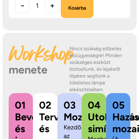
−
+
Kosárba
Workshop
Nincs szükség előzetes
kézügyességre! Minden
szükséges eszközt
menete
biztosítunk, és lépésről
lépésre segítünk a
tökéletes lámpa
elkészítésében.
01
02
03
04
05
Bevezetés
Tervezés
Mozaikragasztás
Utolsó
Hazav
és
és
simítások
mozai
Kezdődhet
az