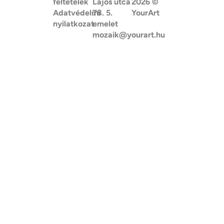
feltételek
Lajos utca
2026
©
Adatvédelmi
78. 5.
YourArt
nyilatkozat
emelet
mozaik@yourart.hu