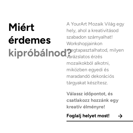
Miért
A YourArt Mozaik Világ egy
hely, ahol a kreativitásod
érdemes
szabadon szárnyalhat!
Workshopjainkon
kipróbálnod?
megtapasztalhatod, milyen
varázslatos érzés
mozaikokból alkotni,
miközben egyedi és
maradandó dekorációs
tárgyakat készítesz.
Válassz időpontot, és
csatlakozz hozzánk egy
kreatív élményre!
Foglalj helyet most!