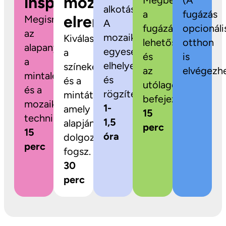
inspiráció
mozaikok
Megbeszéljük
(A
alkotás!
a
fugázás
elrendezése
Megismerkedsz
A
fugázási
opcionáli
az
mozaikdarabokat
Kiválaszthatod
lehetőségeket
otthon
alapanyagokkal,
egyesével
a
és
is
a
elhelyezed
színeket
az
elvégezhe
mintalehetőségekkel
és
és a
utólagos
és a
rögzíted.
mintát,
befejezést.
mozaikozás
1-
amely
15
technikájával.
1,5
alapján
perc
15
óra
dolgozni
perc
fogsz.
30
perc