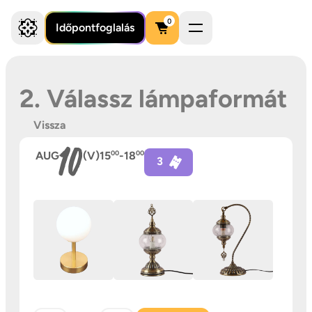
0
Időpontfoglalás
2. Válassz lámpaformát
Vissza
10
AUG
(V)
15
00
-
18
00
3