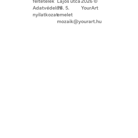
feltételek
Lajos utca
2026
©
Adatvédelmi
78. 5.
YourArt
nyilatkozat
emelet
mozaik@yourart.hu