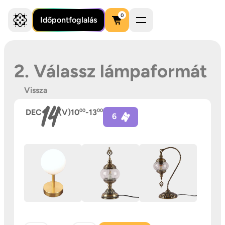
0
Időpontfoglalás
2. Válassz lámpaformát
Vissza
14
DEC
(V)
10
00
-
13
00
6