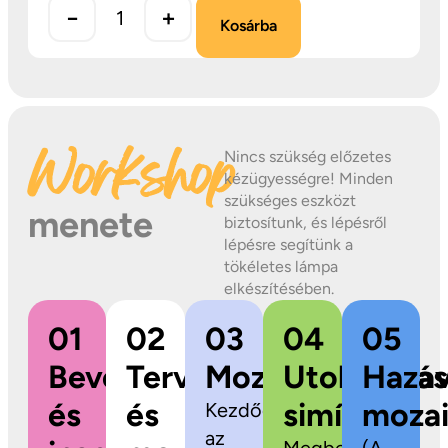
−
+
Kosárba
Workshop
Nincs szükség előzetes
kézügyességre! Minden
szükséges eszközt
menete
biztosítunk, és lépésről
lépésre segítünk a
tökéletes lámpa
elkészítésében.
01
02
03
04
05
Bevezetés
Tervezés
Mozaikragasztás
Utolsó
Hazav
és
és
simítások
mozai
Kezdődhet
az