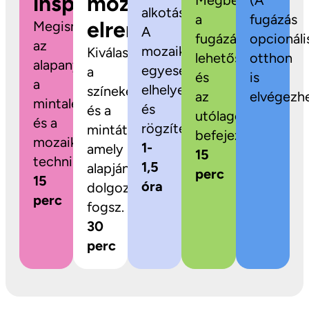
inspiráció
mozaikok
Megbeszéljük
(A
alkotás!
a
fugázás
elrendezése
Megismerkedsz
A
fugázási
opcionáli
az
mozaikdarabokat
Kiválaszthatod
lehetőségeket
otthon
alapanyagokkal,
egyesével
a
és
is
a
elhelyezed
színeket
az
elvégezhe
mintalehetőségekkel
és
és a
utólagos
és a
rögzíted.
mintát,
befejezést.
mozaikozás
1-
amely
15
technikájával.
1,5
alapján
perc
15
óra
dolgozni
perc
fogsz.
30
perc