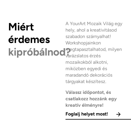
Miért
A YourArt Mozaik Világ egy
hely, ahol a kreativitásod
érdemes
szabadon szárnyalhat!
Workshopjainkon
kipróbálnod?
megtapasztalhatod, milyen
varázslatos érzés
mozaikokból alkotni,
miközben egyedi és
maradandó dekorációs
tárgyakat készítesz.
Válassz időpontot, és
csatlakozz hozzánk egy
kreatív élményre!
Foglalj helyet most!