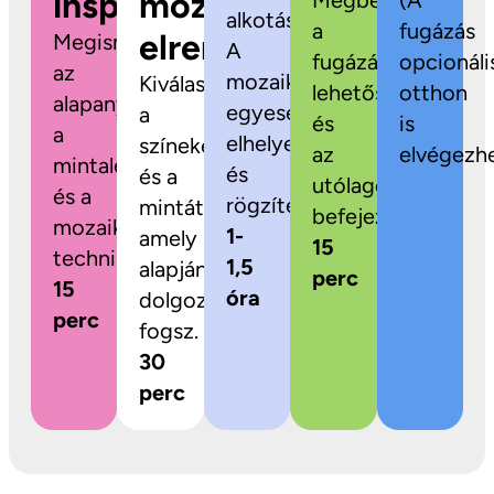
inspiráció
mozaikok
Megbeszéljük
(A
alkotás!
a
fugázás
elrendezése
Megismerkedsz
A
fugázási
opcionáli
az
mozaikdarabokat
Kiválaszthatod
lehetőségeket
otthon
alapanyagokkal,
egyesével
a
és
is
a
elhelyezed
színeket
az
elvégezhe
mintalehetőségekkel
és
és a
utólagos
és a
rögzíted.
mintát,
befejezést.
mozaikozás
1-
amely
15
technikájával.
1,5
alapján
perc
15
óra
dolgozni
perc
fogsz.
30
perc