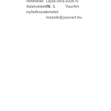
feltételek
Lajos utca
2026
©
Adatvédelmi
78. 5.
YourArt
nyilatkozat
emelet
mozaik@yourart.hu