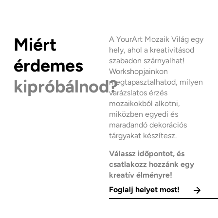
Miért
A YourArt Mozaik Világ egy
hely, ahol a kreativitásod
érdemes
szabadon szárnyalhat!
Workshopjainkon
kipróbálnod?
megtapasztalhatod, milyen
varázslatos érzés
mozaikokból alkotni,
miközben egyedi és
maradandó dekorációs
tárgyakat készítesz.
Válassz időpontot, és
csatlakozz hozzánk egy
kreatív élményre!
Foglalj helyet most!