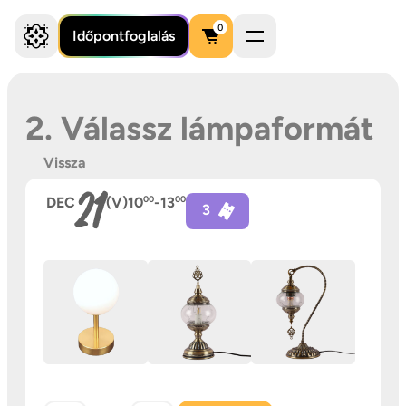
0
Időpontfoglalás
2. Válassz lámpaformát
Vissza
21
DEC
(V)
10
00
-
13
00
3