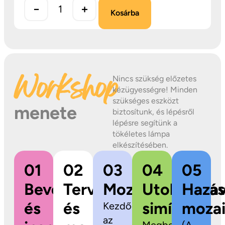
−
+
Kosárba
Workshop
Nincs szükség előzetes
kézügyességre! Minden
szükséges eszközt
menete
biztosítunk, és lépésről
lépésre segítünk a
tökéletes lámpa
elkészítésében.
01
02
03
04
05
Bevezetés
Tervezés
Mozaikragasztás
Utolsó
Hazav
és
és
simítások
mozai
Kezdődhet
az