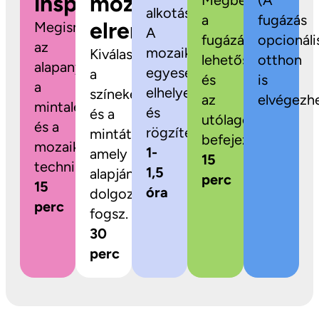
inspiráció
mozaikok
Megbeszéljük
(A
alkotás!
a
fugázás
elrendezése
Megismerkedsz
A
fugázási
opcionáli
az
mozaikdarabokat
Kiválaszthatod
lehetőségeket
otthon
alapanyagokkal,
egyesével
a
és
is
a
elhelyezed
színeket
az
elvégezhe
mintalehetőségekkel
és
és a
utólagos
és a
rögzíted.
mintát,
befejezést.
mozaikozás
1-
amely
15
technikájával.
1,5
alapján
perc
15
óra
dolgozni
perc
fogsz.
30
perc