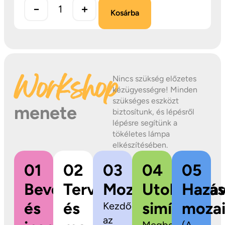
−
+
Kosárba
Workshop
Nincs szükség előzetes
kézügyességre! Minden
szükséges eszközt
menete
biztosítunk, és lépésről
lépésre segítünk a
tökéletes lámpa
elkészítésében.
01
02
03
04
05
Bevezetés
Tervezés
Mozaikragasztás
Utolsó
Hazav
és
és
simítások
mozai
Kezdődhet
az