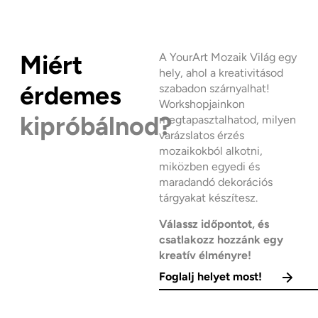
Miért
A YourArt Mozaik Világ egy
hely, ahol a kreativitásod
érdemes
szabadon szárnyalhat!
Workshopjainkon
kipróbálnod?
megtapasztalhatod, milyen
varázslatos érzés
mozaikokból alkotni,
miközben egyedi és
maradandó dekorációs
tárgyakat készítesz.
Válassz időpontot, és
csatlakozz hozzánk egy
kreatív élményre!
Foglalj helyet most!