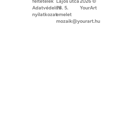
feltételek
Lajos utca
2026
©
Adatvédelmi
78. 5.
YourArt
nyilatkozat
emelet
mozaik@yourart.hu