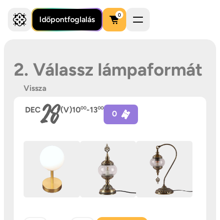
0
Időpontfoglalás
2. Válassz lámpaformát
Vissza
28
DEC
(V)
10
00
-
13
00
0