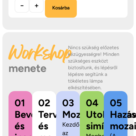
−
+
Kosárba
Workshop
Nincs szükség előzetes
kézügyességre! Minden
szükséges eszközt
menete
biztosítunk, és lépésről
lépésre segítünk a
tökéletes lámpa
elkészítésében.
01
02
03
04
05
Bevezetés
Tervezés
Mozaikragasztás
Utolsó
Hazav
és
és
simítások
mozai
Kezdődhet
az