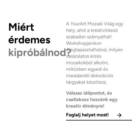
Miért
A YourArt Mozaik Világ egy
hely, ahol a kreativitásod
érdemes
szabadon szárnyalhat!
Workshopjainkon
kipróbálnod?
megtapasztalhatod, milyen
varázslatos érzés
mozaikokból alkotni,
miközben egyedi és
maradandó dekorációs
tárgyakat készítesz.
Válassz időpontot, és
csatlakozz hozzánk egy
kreatív élményre!
Foglalj helyet most!