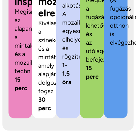
inspiráció
mozaikok
Megbeszéljük
(A
alkotás!
a
fugázás
elrendezése
Megismerkedsz
A
fugázási
opcionáli
az
mozaikdarabokat
Kiválaszthatod
lehetőségeket
otthon
alapanyagokkal,
egyesével
a
és
is
a
elhelyezed
színeket
az
elvégezhe
mintalehetőségekkel
és
és a
utólagos
és a
rögzíted.
mintát,
befejezést.
mozaikozás
1-
amely
15
technikájával.
1,5
alapján
perc
15
óra
dolgozni
perc
fogsz.
30
perc