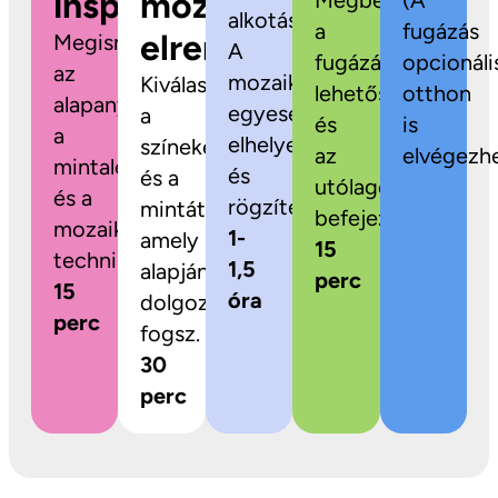
inspiráció
mozaikok
Megbeszéljük
(A
alkotás!
a
fugázás
elrendezése
Megismerkedsz
A
fugázási
opcionáli
az
mozaikdarabokat
Kiválaszthatod
lehetőségeket
otthon
alapanyagokkal,
egyesével
a
és
is
a
elhelyezed
színeket
az
elvégezhe
mintalehetőségekkel
és
és a
utólagos
és a
rögzíted.
mintát,
befejezést.
mozaikozás
1-
amely
15
technikájával.
1,5
alapján
perc
15
óra
dolgozni
perc
fogsz.
30
perc