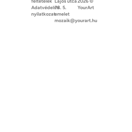
feltételek
Lajos utca
2026
©
Adatvédelmi
78. 5.
YourArt
nyilatkozat
emelet
mozaik@yourart.hu