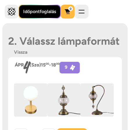
0
Időpontfoglalás
2. Válassz lámpaformát
Vissza
4
ÁPR
(Szo)
15
00
-
18
00
9