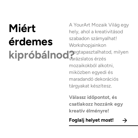
Miért
A YourArt Mozaik Világ egy
hely, ahol a kreativitásod
érdemes
szabadon szárnyalhat!
Workshopjainkon
kipróbálnod?
megtapasztalhatod, milyen
varázslatos érzés
mozaikokból alkotni,
miközben egyedi és
maradandó dekorációs
tárgyakat készítesz.
Válassz időpontot, és
csatlakozz hozzánk egy
kreatív élményre!
Foglalj helyet most!