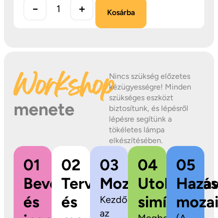
−
+
Kosárba
Workshop
Nincs szükség előzetes
kézügyességre! Minden
szükséges eszközt
menete
biztosítunk, és lépésről
lépésre segítünk a
tökéletes lámpa
elkészítésében.
01
02
03
04
05
Bevezetés
Tervezés
Mozaikragasztás
Utolsó
Hazav
és
és
simítások
mozai
Kezdődhet
az