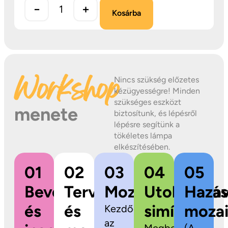
−
+
Kosárba
Workshop
Nincs szükség előzetes
kézügyességre! Minden
szükséges eszközt
menete
biztosítunk, és lépésről
lépésre segítünk a
tökéletes lámpa
elkészítésében.
01
02
03
04
05
Bevezetés
Tervezés
Mozaikragasztás
Utolsó
Hazav
és
és
simítások
mozai
Kezdődhet
az