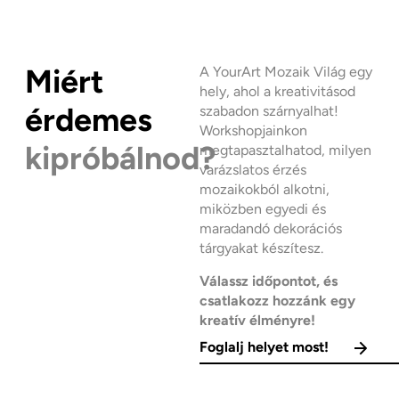
Miért
A YourArt Mozaik Világ egy
hely, ahol a kreativitásod
érdemes
szabadon szárnyalhat!
Workshopjainkon
kipróbálnod?
megtapasztalhatod, milyen
varázslatos érzés
mozaikokból alkotni,
miközben egyedi és
maradandó dekorációs
tárgyakat készítesz.
Válassz időpontot, és
csatlakozz hozzánk egy
kreatív élményre!
Foglalj helyet most!