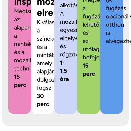
inspiráció
mozaikok
Megbeszéljük
(A
alkotás!
a
fugázás
elrendezése
Megismerkedsz
A
fugázási
opcionáli
az
mozaikdarabokat
Kiválaszthatod
lehetőségeket
otthon
alapanyagokkal,
egyesével
a
és
is
a
elhelyezed
színeket
az
elvégezhe
mintalehetőségekkel
és
és a
utólagos
és a
rögzíted.
mintát,
befejezést.
mozaikozás
1-
amely
15
technikájával.
1,5
alapján
perc
15
óra
dolgozni
perc
fogsz.
30
perc