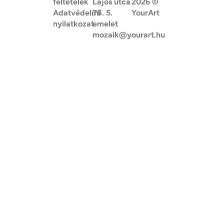
feltételek
Lajos utca
2026
©
Adatvédelmi
78. 5.
YourArt
nyilatkozat
emelet
mozaik@yourart.hu