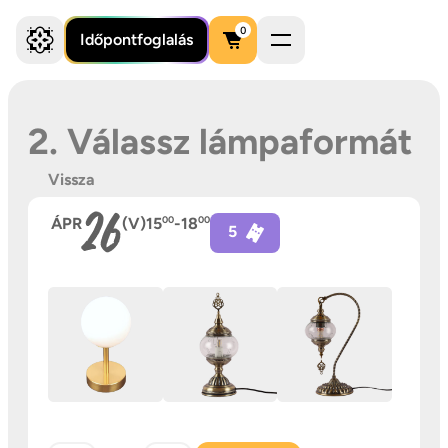
0
Időpontfoglalás
2. Válassz lámpaformát
Vissza
26
ÁPR
(V)
15
00
-
18
00
5