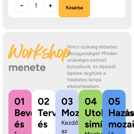
−
+
Kosárba
Workshop
Nincs szükség előzetes
kézügyességre! Minden
szükséges eszközt
menete
biztosítunk, és lépésről
lépésre segítünk a
tökéletes lámpa
elkészítésében.
01
02
03
04
05
Bevezetés
Tervezés
Mozaikragasztás
Utolsó
Hazav
és
és
simítások
mozai
Kezdődhet
az