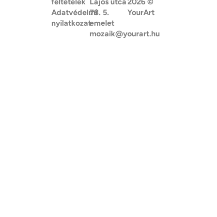
feltételek
Lajos utca
2026
©
Adatvédelmi
78. 5.
YourArt
nyilatkozat
emelet
mozaik@yourart.hu