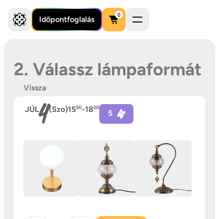
0
Időpontfoglalás
2. Válassz lámpaformát
Vissza
4
JÚL
(Szo)
15
00
-
18
00
5