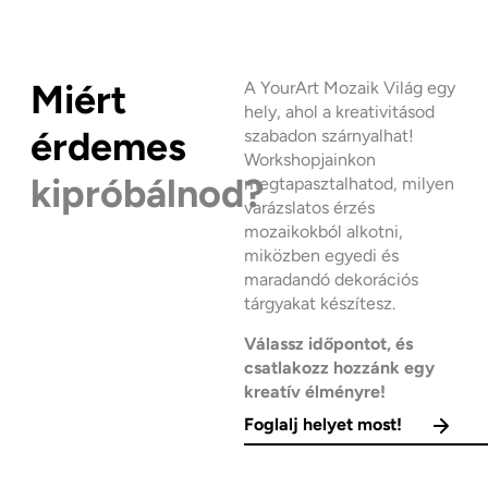
Miért
A YourArt Mozaik Világ egy
hely, ahol a kreativitásod
érdemes
szabadon szárnyalhat!
Workshopjainkon
kipróbálnod?
megtapasztalhatod, milyen
varázslatos érzés
mozaikokból alkotni,
miközben egyedi és
maradandó dekorációs
tárgyakat készítesz.
Válassz időpontot, és
csatlakozz hozzánk egy
kreatív élményre!
Foglalj helyet most!