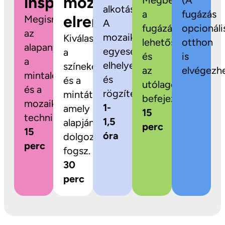
inspiráció
mozaikok
Megbeszéljük
(A
alkotás!
a
fugázás
elrendezése
Megismerkedsz
A
fugázási
opcionáli
az
mozaikdarabokat
Kiválaszthatod
lehetőségeket
otthon
alapanyagokkal,
egyesével
a
és
is
a
elhelyezed
színeket
az
elvégezhe
mintalehetőségekkel
és
és a
utólagos
és a
rögzíted.
mintát,
befejezést.
mozaikozás
1-
amely
15
technikájával.
1,5
alapján
perc
15
óra
dolgozni
perc
fogsz.
30
perc