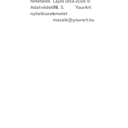
feltételek
Lajos utca
2026
©
Adatvédelmi
78. 5.
YourArt
nyilatkozat
emelet
mozaik@yourart.hu