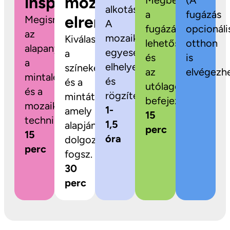
inspiráció
mozaikok
Megbeszéljük
(A
alkotás!
a
fugázás
elrendezése
Megismerkedsz
A
fugázási
opcionáli
az
mozaikdarabokat
Kiválaszthatod
lehetőségeket
otthon
alapanyagokkal,
egyesével
a
és
is
a
elhelyezed
színeket
az
elvégezhe
mintalehetőségekkel
és
és a
utólagos
és a
rögzíted.
mintát,
befejezést.
mozaikozás
1-
amely
15
technikájával.
1,5
alapján
perc
15
óra
dolgozni
perc
fogsz.
30
perc