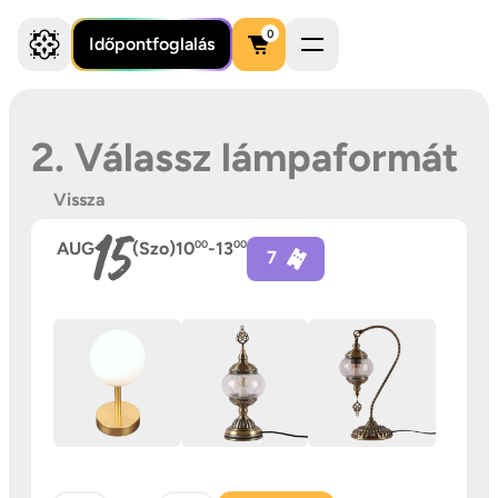
0
Időpontfoglalás
2. Válassz lámpaformát
Vissza
15
AUG
(Szo)
10
00
-
13
00
7