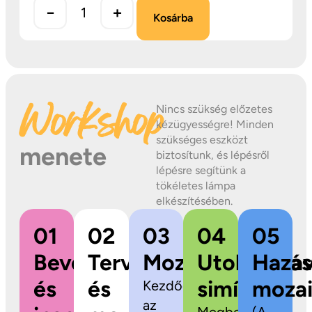
−
+
Kosárba
Workshop
Nincs szükség előzetes
kézügyességre! Minden
szükséges eszközt
menete
biztosítunk, és lépésről
lépésre segítünk a
tökéletes lámpa
elkészítésében.
01
02
03
04
05
Bevezetés
Tervezés
Mozaikragasztás
Utolsó
Hazav
és
és
simítások
mozai
Kezdődhet
az