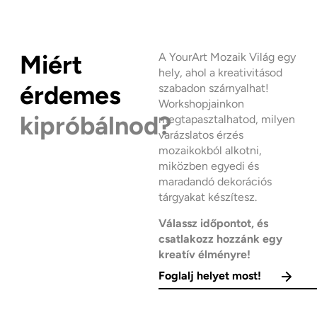
Miért
A YourArt Mozaik Világ egy
hely, ahol a kreativitásod
érdemes
szabadon szárnyalhat!
Workshopjainkon
kipróbálnod?
megtapasztalhatod, milyen
varázslatos érzés
mozaikokból alkotni,
miközben egyedi és
maradandó dekorációs
tárgyakat készítesz.
Válassz időpontot, és
csatlakozz hozzánk egy
kreatív élményre!
Foglalj helyet most!