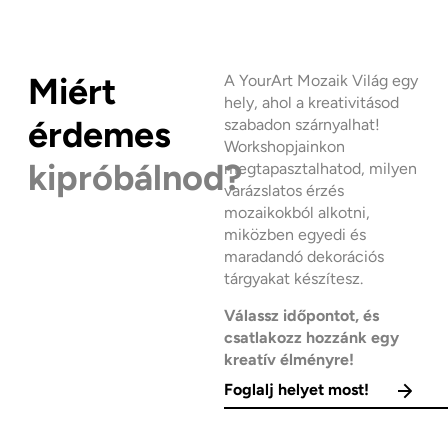
Miért
A YourArt Mozaik Világ egy
hely, ahol a kreativitásod
érdemes
szabadon szárnyalhat!
Workshopjainkon
kipróbálnod?
megtapasztalhatod, milyen
varázslatos érzés
mozaikokból alkotni,
miközben egyedi és
maradandó dekorációs
tárgyakat készítesz.
Válassz időpontot, és
csatlakozz hozzánk egy
kreatív élményre!
Foglalj helyet most!