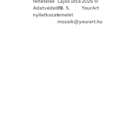
feltételek
Lajos utca
2026
©
Adatvédelmi
78. 5.
YourArt
nyilatkozat
emelet
mozaik@yourart.hu