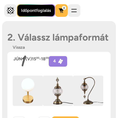
0
Időpontfoglalás
2. Válassz lámpaformát
Vissza
1
JÚN
(V)
15
00
-
18
00
4