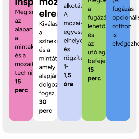
inspiráció
mozaikok
Megbeszéljük
(A
alkotás!
a
fugázás
elrendezése
Megismerkedsz
A
fugázási
opcionáli
az
mozaikdarabokat
Kiválaszthatod
lehetőségeket
otthon
alapanyagokkal,
egyesével
a
és
is
a
elhelyezed
színeket
az
elvégezhe
mintalehetőségekkel
és
és a
utólagos
és a
rögzíted.
mintát,
befejezést.
mozaikozás
1-
amely
15
technikájával.
1,5
alapján
perc
15
óra
dolgozni
perc
fogsz.
30
perc