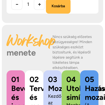
−
+
Kosárba
Workshop
Nincs szükség előzetes
kézügyességre! Minden
szükséges eszközt
menete
biztosítunk, és lépésről
lépésre segítünk a
tökéletes lámpa
elkészítésében.
01
02
03
04
05
Bevezetés
Tervezés
Mozaikragasztás
Utolsó
Hazav
és
és
simítások
mozai
Kezdődhet
az