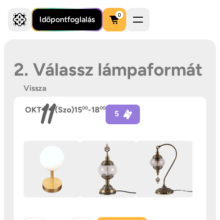
0
Időpontfoglalás
2. Válassz lámpaformát
Vissza
11
OKT
(Szo)
15
00
-
18
00
5