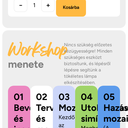
−
+
Kosárba
Workshop
Nincs szükség előzetes
kézügyességre! Minden
szükséges eszközt
menete
biztosítunk, és lépésről
lépésre segítünk a
tökéletes lámpa
elkészítésében.
01
02
03
04
05
Bevezetés
Tervezés
Mozaikragasztás
Utolsó
Hazav
és
és
simítások
mozai
Kezdődhet
az