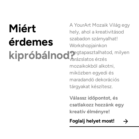
Miért
A YourArt Mozaik Világ egy
hely, ahol a kreativitásod
érdemes
szabadon szárnyalhat!
Workshopjainkon
kipróbálnod?
megtapasztalhatod, milyen
varázslatos érzés
mozaikokból alkotni,
miközben egyedi és
maradandó dekorációs
tárgyakat készítesz.
Válassz időpontot, és
csatlakozz hozzánk egy
kreatív élményre!
Foglalj helyet most!