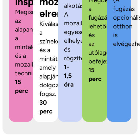
inspiráció
mozaikok
Megbeszéljük
(A
alkotás!
a
fugázás
elrendezése
Megismerkedsz
A
fugázási
opcionáli
az
mozaikdarabokat
Kiválaszthatod
lehetőségeket
otthon
alapanyagokkal,
egyesével
a
és
is
a
elhelyezed
színeket
az
elvégezhe
mintalehetőségekkel
és
és a
utólagos
és a
rögzíted.
mintát,
befejezést.
mozaikozás
1-
amely
15
technikájával.
1,5
alapján
perc
15
óra
dolgozni
perc
fogsz.
30
perc