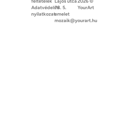
feltételek
Lajos utca
2026
©
Adatvédelmi
78. 5.
YourArt
nyilatkozat
emelet
mozaik@yourart.hu